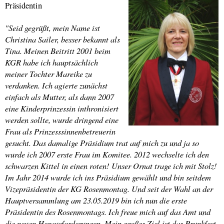
Präsidentin
"Seid gegrüßt, mein Name ist
Christina Sailer, besser bekannt als
Tina. Meinen Beitritt 2001 beim
KGR habe ich hauptsächlich
meiner Tochter Mareike zu
verdanken. Ich agierte zunächst
einfach als Mutter, als dann 2007
eine Kinderprinzessin inthronisiert
werden sollte, wurde dringend eine
Frau als Prinzesssinnenbetreuerin
gesucht. Das damalige Präsidium trat auf mich zu und ja so
wurde ich 2007 erste Frau im Komitee. 2012 wechselte ich den
schwarzen Kittel in einen roten! Unser Ornat trage ich mit Stolz!
Im Jahr 2014 wurde ich ins Präsidium gewählt und bin seitdem
Vizepräsidentin der KG Rosenmontag. Und seit der Wahl an der
Hauptversammlung am 23.05.2019 bin ich nun die erste
Präsidentin des Rosenmontags. Ich freue mich auf das Amt und
die neuen Herausforderungen. Mein großes Ziel ist das Prunkfest